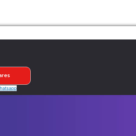
ares
hatsapp