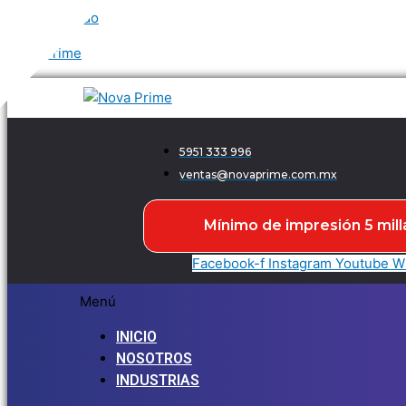
Ir al contenido
Nova Prime
5951 333 996
ventas@novaprime.com.mx
Mínimo de impresión 5 mill
Facebook-f
Instagram
Youtube
W
Menú
INICIO
NOSOTROS
INDUSTRIAS