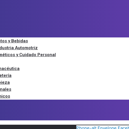
ntos y Bebidas
ndustria Automotriz
méticos y Cuidado Personal
macéutica
etería
pieza
onales
micos
Phone-alt
Envelope
Face