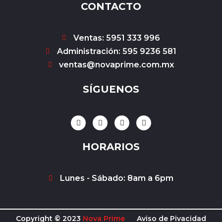
CONTACTO
Ventas: 5951 333 996
Administración: 595 9236 581
ventas@novaprime.com.mx
SÍGUENOS
F
I
Y
W
a
n
o
h
c
s
u
a
e
t
t
t
HORARIOS
b
a
u
s
o
g
b
a
o
r
e
p
k
a
p
Lunes - Sábado: 8am a 6pm
-
m
f
Copyright © 2023
Nova Prime
Aviso de Pivacidad