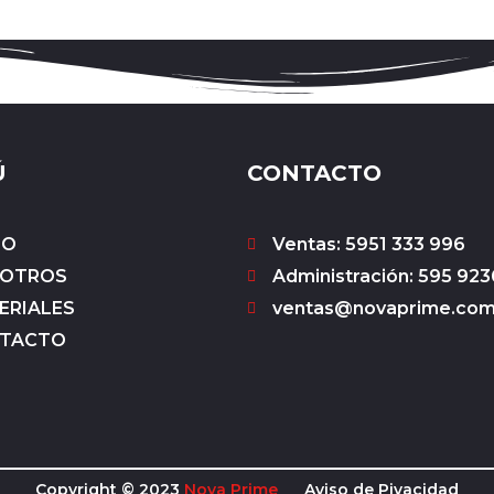
Ú
CONTACTO
IO
Ventas: 5951 333 996
OTROS
Administración: 595 923
ERIALES
ventas@novaprime.co
TACTO
Copyright © 2023
Nova Prime
Aviso de Pivacidad