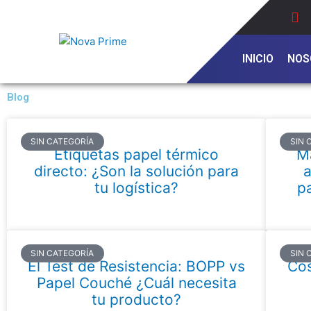
Ir
al
contenido
INICIO
NOS
Blog
SIN CATEGORÍA
SIN 
Etiquetas papel térmico
Ma
directo: ¿Son la solución para
a
tu logística?
p
SIN CATEGORÍA
SIN 
El Test de Resistencia: BOPP vs
Cos
Papel Couché ¿Cuál necesita
tu producto?