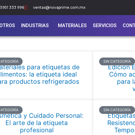
5951 333 996
ventas@novaprime.com.mx
OTROS
INDUSTRIAS
MATERIALES
SERVICIOS
CON
CATEGORÍA
SIN CATEGORÍA
teriales para etiquetas de
Edición 
limentos: la etiqueta ideal
Cómo ad
ara productos refrigerados
para 
CATEGORÍA
SIN CATEGORÍA
mética y Cuidado Personal:
Etiqueta
El arte de la etiqueta
Resistenc
profesional
Tempor