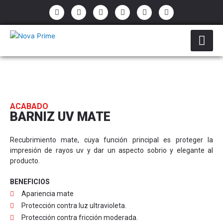
Ir
P
E
F
I
Y
W
h
n
a
n
o
h
al
o
v
c
s
u
a
contenido
n
e
e
t
t
t
e
l
b
a
u
s
-
o
o
g
b
a
a
p
o
r
e
p
l
e
k
a
p
t
-
m
f
ACABADO
BARNIZ UV MATE
Recubrimiento mate, cuya función principal es proteger la
impresión de rayos uv y dar un aspecto sobrio y elegante al
producto.
BENEFICIOS
Apariencia mate
Protección contra luz ultravioleta.
Protección contra fricción moderada.