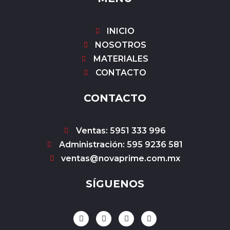
INICIO
NOSOTROS
MATERIALES
CONTACTO
CONTACTO
Ventas: 5951 333 996
Administración: 595 9236 581
ventas@novaprime.com.mx
SÍGUENOS
F
I
Y
W
a
n
o
h
c
s
u
a