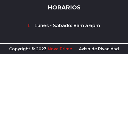
e
t
t
t
HORARIOS
b
a
u
s
o
g
b
a
o
r
e
p
k
a
p
Lunes - Sábado: 8am a 6pm
-
m
f
Copyright © 2023
Nova Prime
Aviso de Pivacidad