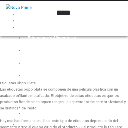
Inicio
Nosotros
Industrias
Etiquetas de Alimentos y
Bebidas
ETIQUETAS BOPP
Etiquetas para la Industria
Automotriz
PLATA
Etiquetas para Cosméticos y
Cuidado Personal
Electrónica
Etiquetas para
Etiquetas Bopp Plata
Farmacéutica
Las etiquetas bopp plata se componen de una película plástica con un
Etiquetas para Ferretería
acabado brillante metalizado. El objetivo de estas etiquetas es que los
Etiquetas para Limpieza
productos donde se coloquen tengan un aspecto totalmente profesional y
Etiquetas Promocionales
se distingan del resto.
Etiquetas para Químicos
Hay muchas formas de utilizar este tipo de etiquetas dependiendo del
Materiales
segmento y giro al que va dirigido el producto. Si el producto lo requiere