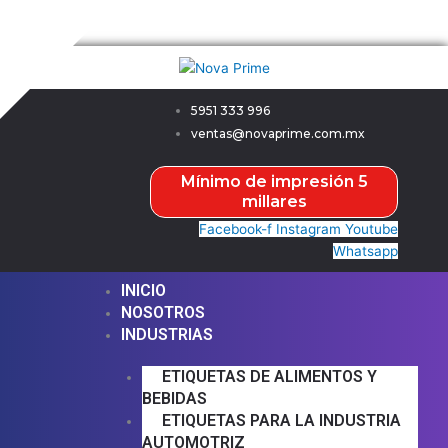
Ir
Menú
Menú
Nova Prime
al
contenido
5951 333 996
ventas@novaprime.com.mx
Mínimo de impresión 5
millares
Facebook-f
Instagram
Youtube
Whatsapp
INICIO
NOSOTROS
INDUSTRIAS
ETIQUETAS DE ALIMENTOS Y
BEBIDAS
ETIQUETAS PARA LA INDUSTRIA
AUTOMOTRIZ