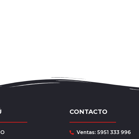
Ú
CONTACTO
IO
Ventas: 5951 333 996