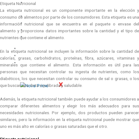
Etiquetas para
Etiqueta Nutricional
Farmacéutica
La etiqueta nutricional es un componente importante en la elección y
Etiquetas para Ferretería
consumo de alimentos por parte de los consumidores. Esta etiqueta es una
Etiquetas para Limpieza
información nutricional que se encuentra en el paquete o envase del
Etiquetas Promocionales
alimento y proporciona datos importantes sobre la cantidad y el tipo de
Etiquetas para Químicos
nutrientes que contiene el alimento.
Materiales
En la etiqueta nutricional se incluyen la información sobre la cantidad de
Servicios
calorías, grasas, carbohidratos, proteínas, fibra, azúcares, vitaminas y
Contacto
minerales que contiene el alimento. Esta información es útil para las
personas que necesitan controlar su ingesta de nutrientes, como los
diabéticos, los que necesitan controlar su consumo de sal o grasas, o los
X
que buscan una dieta equilibrada y saludable.
Además, la etiqueta nutricional también puede ayudar a los consumidores a
comparar diferentes alimentos y elegir los más adecuados para sus
necesidades nutricionales. Por ejemplo, dos productos pueden parecer
similares, pero la información en la etiqueta nutricional puede mostrar que
uno es más alto en calorías o grasas saturadas que el otro.
Etiqueta nutricional