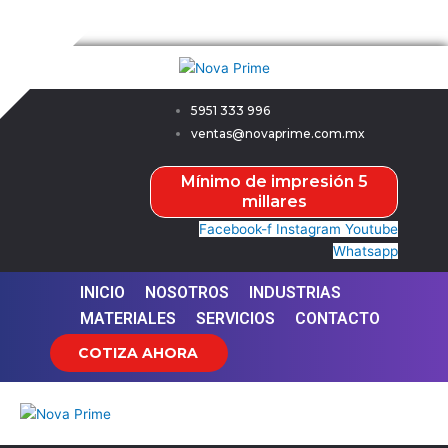
Ir
Nova Prime
al
contenido
5951 333 996
ventas@novaprime.com.mx
Mínimo de impresión 5
millares
Facebook-f
Instagram
Youtube
Whatsapp
INICIO
NOSOTROS
INDUSTRIAS
MATERIALES
SERVICIOS
CONTACTO
COTIZA AHORA