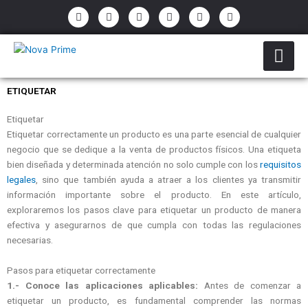
Ir
P
E
F
I
Y
W
h
n
a
n
o
h
al
o
v
c
s
u
a
contenido
n
e
e
t
t
t
e
l
b
a
u
s
-
o
o
g
b
a
a
p
o
r
e
p
l
e
k
a
p
ETIQUETAR
t
-
m
f
Etiquetar
Etiquetar correctamente un producto es una parte esencial de cualquier
negocio que se dedique a la venta de productos físicos. Una etiqueta
bien diseñada y determinada atención no solo cumple con los
requisitos
legales
, sino que también ayuda a atraer a los clientes ya transmitir
información importante sobre el producto. En este artículo,
exploraremos los pasos clave para etiquetar un producto de manera
efectiva y asegurarnos de que cumpla con todas las regulaciones
necesarias.
Pasos para etiquetar correctamente
1.- Conoce las aplicaciones aplicables:
Antes de comenzar a
etiquetar un producto, es fundamental comprender las normas