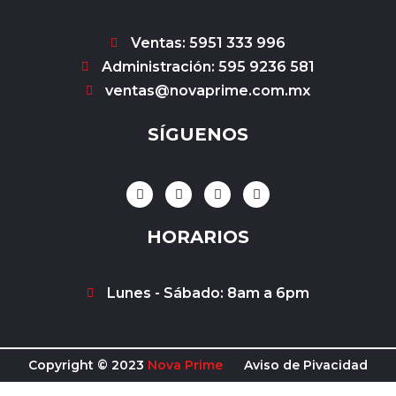
Ventas: 5951 333 996
Administración: 595 9236 581
ventas@novaprime.com.mx
SÍGUENOS
F
I
Y
W
a
n
o
h
c
s
u
a
e
t
t
t
HORARIOS
b
a
u
s
o
g
b
a
o
r
e
p
k
a
p
Lunes - Sábado: 8am a 6pm
-
m
f
Copyright © 2023
Nova Prime
Aviso de Pivacidad