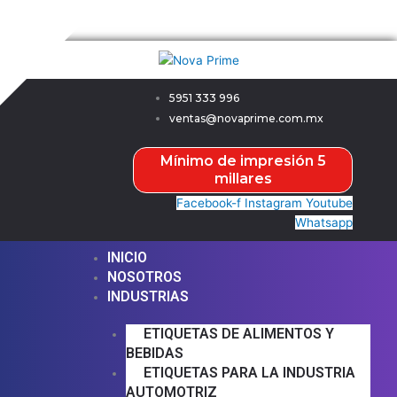
Ir
Menú
Menú
Nova Prime
al
contenido
5951 333 996
ventas@novaprime.com.mx
Mínimo de impresión 5
millares
Facebook-f
Instagram
Youtube
Whatsapp
INICIO
NOSOTROS
INDUSTRIAS
ETIQUETAS DE ALIMENTOS Y
BEBIDAS
ETIQUETAS PARA LA INDUSTRIA
AUTOMOTRIZ