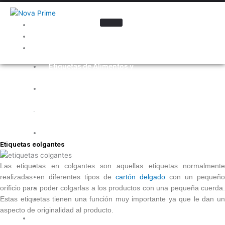
Inicio
Nosotros
Industrias
Etiquetas de Alimentos y
Bebidas
ETIQUETAS
Etiquetas para la Industria
Automotriz
COLGANTES
Etiquetas para Cosméticos y
Cuidado Personal
Electrónica
Etiquetas para
Etiquetas colgantes
Farmacéutica
Etiquetas para Ferretería
Las etiquetas en colgantes son aquellas etiquetas normalmente
Etiquetas para Limpieza
realizadas en diferentes tipos de
cartón delgado
con un pequeño
Etiquetas Promocionales
orificio para poder colgarlas a los productos con una pequeña cuerda.
Etiquetas para Químicos
Estas etiquetas tienen una función muy importante ya que le dan un
aspecto de originalidad al producto.
Materiales