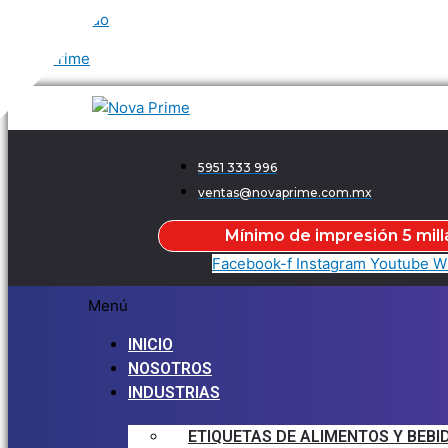
Ir al contenido
Nova Prime
5951 333 996
ventas@novaprime.com.mx
Mínimo de impresión 5 mill
Facebook-f
Instagram
Youtube
W
Menú
INICIO
NOSOTROS
INDUSTRIAS
ETIQUETAS DE ALIMENTOS Y BEBI