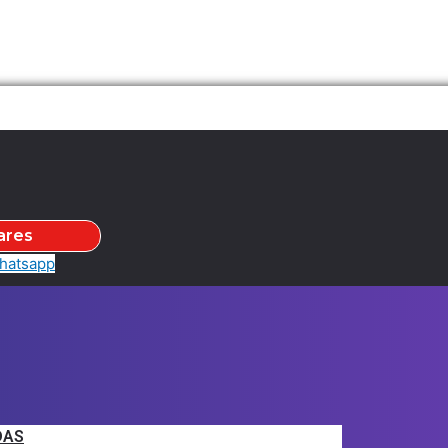
ares
hatsapp
DAS