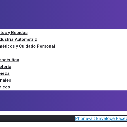
ntos y Bebidas
ndustria Automotriz
méticos y Cuidado Personal
macéutica
etería
pieza
onales
micos
Phone-alt
Envelope
Face