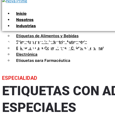
Inicio
Nosotros
Industrias
Etiquetas de Alimentos y Bebidas
ETIQUETAS CON A
Etiquetas para la Industria Automotriz
Etiquetas para Cosméticos y Cuidado Personal
Electrónica
Etiquetas para Farmacéutica
Etiquetas para Ferretería
Etiquetas para Limpieza
ESPECIALIDAD
Etiquetas Promocionales
Etiquetas para Químicos
ETIQUETAS CON A
Materiales
Servicios
ESPECIALES
Contacto