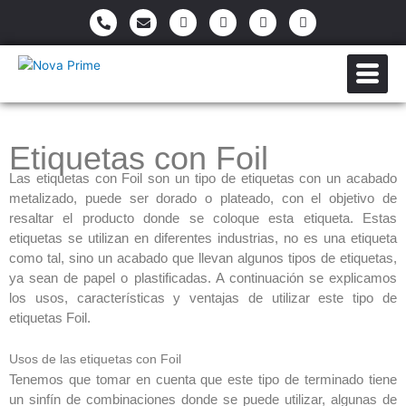
Ir
P
E
F
I
Y
W
h
n
a
n
o
h
al
o
v
c
s
u
a
contenido
n
e
e
t
t
t
e
l
b
a
u
s
-
o
o
g
b
a
a
p
o
r
e
p
l
e
k
a
p
t
-
m
f
Etiquetas con Foil
Las etiquetas con Foil son un tipo de etiquetas con un acabado
metalizado, puede ser dorado o plateado, con el objetivo de
resaltar el producto donde se coloque esta etiqueta. Estas
etiquetas se utilizan en diferentes industrias, no es una etiqueta
como tal, sino un acabado que llevan algunos tipos de etiquetas,
ya sean de papel o plastificadas. A continuación se explicamos
los usos, características y ventajas de utilizar este tipo de
etiquetas Foil.
Usos de las etiquetas con Foil
Tenemos que tomar en cuenta que este tipo de terminado tiene
un sinfín de combinaciones donde se puede utilizar, algunas de