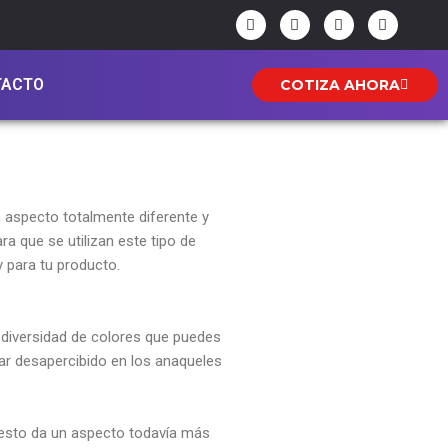
F
I
Y
W
a
n
o
h
c
s
u
a
e
t
t
t
b
a
u
s
TACTO
COTIZA AHORA
o
g
b
a
o
r
e
p
k
a
p
-
m
f
 aspecto totalmente diferente y
a que se utilizan este tipo de
y para tu producto.
 diversidad de colores que puedes
sar desapercibido en los anaqueles
s, esto da un aspecto todavía más