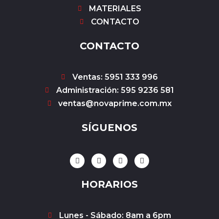
MATERIALES
CONTACTO
CONTACTO
Ventas: 5951 333 996
Administración: 595 9236 581
ventas@novaprime.com.mx
SÍGUENOS
F
I
Y
W
a
n
o
h
c
s
u
a
e
t
t
t
HORARIOS
b
a
u
s
o
g
b
a
o
r
e
p
k
a
p
Lunes - Sábado: 8am a 6pm
-
m