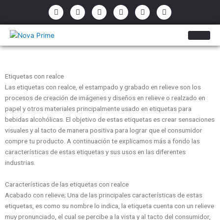
Ir
P
E
F
I
Y
W
h
n
a
n
o
h
al
o
v
c
s
u
a
contenido
n
e
e
t
t
t
e
l
b
a
u
s
-
o
o
g
b
a
a
p
o
r
e
p
l
e
k
a
p
t
-
m
f
Etiquetas con realce
Las etiquetas con realce, el estampado y grabado en relieve son los
procesos de creación de imágenes y diseños en relieve o realzado en
papel y otros materiales principalmente usado en etiquetas para
bebidas alcohólicas. El objetivo de estas etiquetas es crear sensaciones
visuales y al tacto de manera positiva para lograr que el consumidor
compre tu producto. A continuación te explicamos más a fondo las
características de estas etiquetas y sus usos en las diferentes
industrias.
Características de las etiquetas con realce
Acabado con relieve; Una de las principales características de estas
etiquetas, es como su nombre lo indica, la etiqueta cuenta con un relieve
muy pronunciado, el cual se percibe a la vista y al tacto del consumidor,