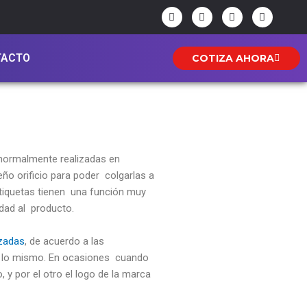
F
I
Y
W
a
n
o
h
c
s
u
a
e
t
t
t
b
a
u
s
TACTO
COTIZA AHORA
o
g
b
a
o
r
e
p
k
a
p
-
m
f
 normalmente realizadas en
ño orificio para poder colgarlas a
tiquetas tienen una función muy
idad al producto.
izadas
, de acuerdo a las
en lo mismo. En ocasiones cuando
, y por el otro el logo de la marca