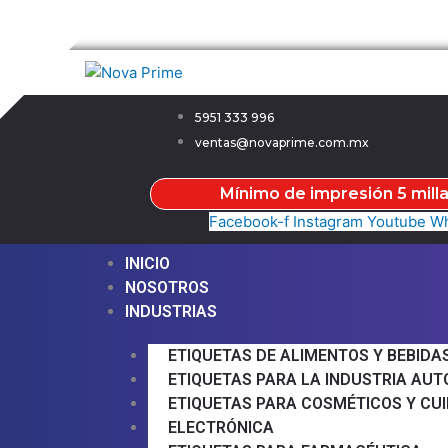
Ir
Menú
Menú
Nova Prime
al
contenido
5951 333 996
ventas@novaprime.com.mx
Mínimo de impresión 5 mill
Facebook-f
Instagram
Youtube
Wh
INICIO
NOSOTROS
INDUSTRIAS
ETIQUETAS DE ALIMENTOS Y BEBIDA
ETIQUETAS PARA LA INDUSTRIA AU
ETIQUETAS PARA COSMÉTICOS Y CU
ELECTRÓNICA