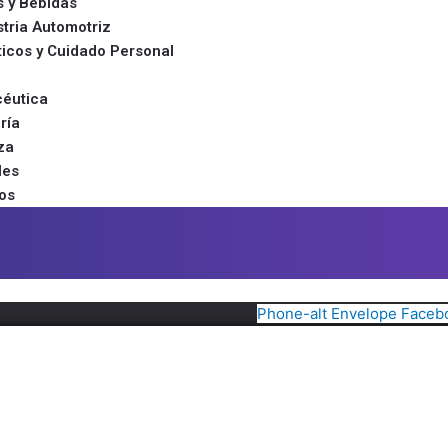
s y Bebidas
stria Automotriz
icos y Cuidado Personal
céutica
ría
za
les
os
Phone-alt
Envelope
Faceb