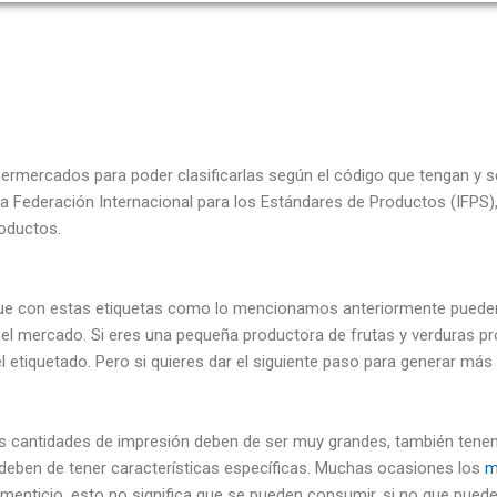
RAZNOS
upermercados para poder clasificarlas según el código
que tengan y s
la Federación Internacional para los
Estándares de Productos (IFPS), 
roductos.
 que con estas etiquetas como lo mencionamos anteriormente puede
n el mercado. Si eres una pequeña productora de frutas y verduras 
 etiquetado. Pero si quieres dar el siguiente paso para generar más
s cantidades de impresión deben de ser muy grandes, también tene
a deben de tener características específicas. Muchas ocasiones los
m
imenticio, esto no significa que se pueden consumir, si no que pued