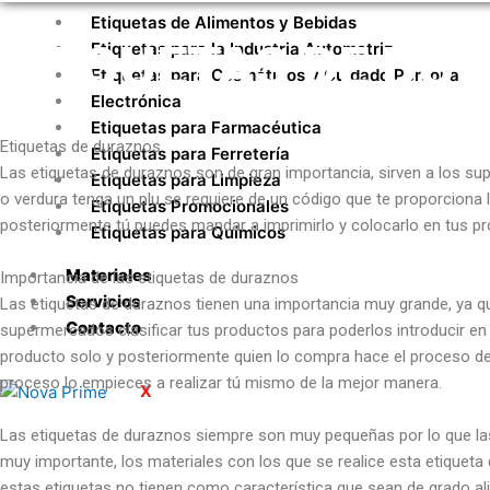
Etiquetas de Alimentos y Bebidas
ETIQUETAS DE DU
Etiquetas para la Industria Automotriz
Etiquetas para Cosméticos y Cuidado Personal
Electrónica
Etiquetas para Farmacéutica
Etiquetas de duraznos
Etiquetas para Ferretería
Las etiquetas de duraznos
son de gran
importancia, sirven a los s
Etiquetas para Limpieza
o verdura tenga un plu se
requiere de un código que te proporciona 
Etiquetas Promocionales
posteriormente tú
puedes mandar a imprimirlo y colocarlo en tus p
Etiquetas para Químicos
Materiales
Importancia de las etiquetas de duraznos
Servicios
Las etiquetas de duraznos tienen una importancia muy grande, ya
Contacto
supermercados clasificar tus productos para poderlos introducir e
producto solo y posteriormente quien lo compra hace el proceso del
proceso lo empieces a realizar tú mismo de la mejor manera.
X
Las etiquetas de duraznos siempre son muy pequeñas por lo que la
muy importante, los materiales con los que se realice esta etiquet
estas etiquetas no tienen como característica que sean de grado al