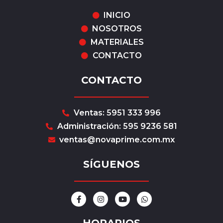
INICIO
NOSOTROS
MATERIALES
CONTACTO
CONTACTO
Ventas: 5951 333 996
Administración: 595 9236 581
ventas@novaprime.com.mx
SÍGUENOS
F
I
Y
W
a
n
o
h
c
s
u
a
e
t
t
t