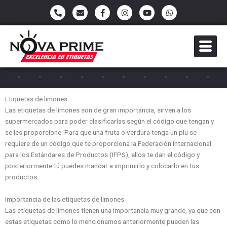
Ir
P
E
F
I
Y
W
h
n
a
n
o
h
al
o
v
c
s
u
a
contenido
n
e
e
t
t
t
e
l
b
a
u
s
-
o
o
g
b
a
a
p
o
r
e
p
l
e
k
a
p
t
-
m
f
Etiquetas de limones
Las etiquetas de limones
son de gran
importancia, sirven a los
supermercados para poder clasificarlas según el código
que tengan y
se les proporcione. Para que una fruta o verdura tenga un plu se
requiere de un código que te proporciona la Federación Internacional
para los
Estándares de Productos (IFPS), ellos te dan el código y
posteriormente tú
puedes mandar a imprimirlo y colocarlo en tus
productos.
Importancia de las etiquetas de limones
Las etiquetas de limones tienen una importancia muy grande, ya que con
estas etiquetas como lo mencionamos anteriormente pueden las