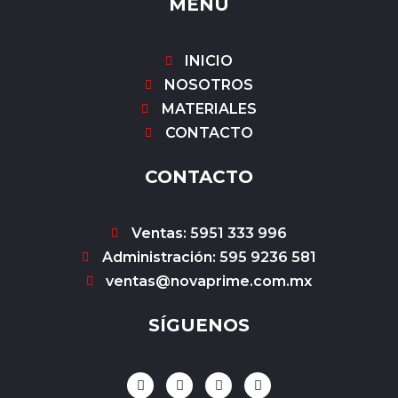
MENÚ
INICIO
NOSOTROS
MATERIALES
CONTACTO
CONTACTO
Ventas: 5951 333 996
Administración: 595 9236 581
ventas@novaprime.com.mx
SÍGUENOS
F
I
Y
W
a
n
o
h