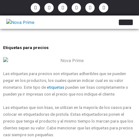
Ir
P
E
F
I
Y
W
h
n
a
n
o
h
al
o
v
c
s
u
a
contenido
n
e
e
t
t
t
e
l
b
a
u
s
-
o
o
g
b
a
a
p
o
r
e
p
l
e
k
a
p
t
-
m
f
Etiquetas para precios
Las etiquetas para precios son etiquetas adheribles que se pueden
pegar en los productos, los cuales quieran indicar cual es su valor
monetario. Este tipo de
etiquetas
pueden ser lisas completamente o
pueden ya ir impresas con el precio que nos indique el cliente.
Las etiquetas que son lisas, se utilizan en la mayoría de los casos para
colocar en etiquetadoras de pistola. Estas etiquetadoras ponen el
precio que tenga el producto y al mismo tiempo lo marcan para que los
clientes sepan su valor. Cabe mencionar que las etiquetas para precios
casi siempre son pequeñas.