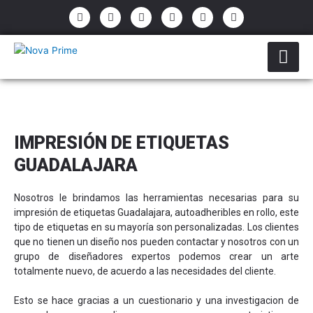
Ir
P
E
F
I
Y
W
h
n
a
n
o
h
al
o
v
c
s
u
a
contenido
n
e
e
t
t
t
e
l
b
a
u
s
-
o
o
g
b
a
a
p
o
r
e
p
l
e
k
a
p
t
-
m
f
IMPRESIÓN DE ETIQUETAS
GUADALAJARA
Nosotros le brindamos las herramientas necesarias para su
impresión de etiquetas Guadalajara, autoadheribles en rollo, este
tipo de etiquetas en su mayoría son personalizadas. Los clientes
que no tienen un diseño nos pueden contactar y nosotros con un
grupo de diseñadores expertos podemos crear un arte
totalmente nuevo, de acuerdo a las necesidades del cliente.
Esto se hace gracias a un cuestionario y una investigacion de