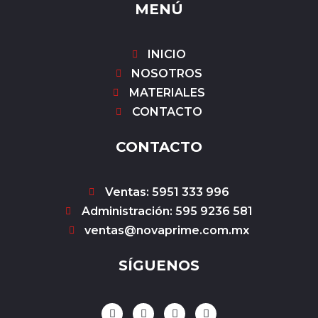
MENÚ
INICIO
NOSOTROS
MATERIALES
CONTACTO
CONTACTO
Ventas: 5951 333 996
Administración: 595 9236 581
ventas@novaprime.com.mx
SÍGUENOS
F
I
Y
W