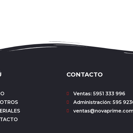
Ú
CONTACTO
IO
Ventas: 5951 333 996
OTROS
Administración: 595 923
ERIALES
ventas@novaprime.co
TACTO