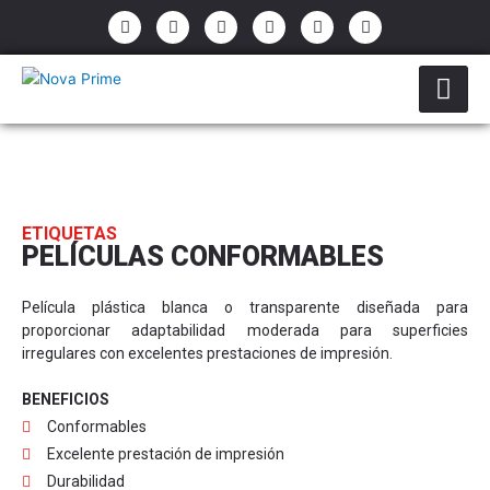
Ir
P
E
F
I
Y
W
h
n
a
n
o
h
al
o
v
c
s
u
a
contenido
n
e
e
t
t
t
e
l
b
a
u
s
-
o
o
g
b
a
a
p
o
r
e
p
l
e
k
a
p
t
-
m
f
ETIQUETAS
PELÍCULAS CONFORMABLES
Película plástica blanca o transparente diseñada para
proporcionar adaptabilidad moderada para superficies
irregulares con excelentes prestaciones de impresión.
BENEFICIOS
Conformables
Excelente prestación de impresión
Durabilidad