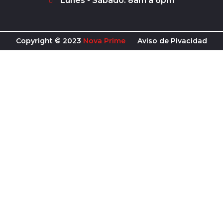
Lunes - Sábado: 8am a 6pm
-
m
f
Copyright © 2023
Nova Prime
Aviso de Pivacidad