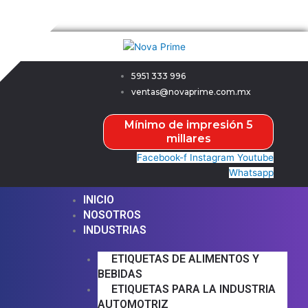
Ir
Menú
Menú
Nova Prime
al
contenido
5951 333 996
ventas@novaprime.com.mx
Mínimo de impresión 5
millares
Facebook-f
Instagram
Youtube
Whatsapp
INICIO
NOSOTROS
INDUSTRIAS
ETIQUETAS DE ALIMENTOS Y
BEBIDAS
ETIQUETAS PARA LA INDUSTRIA
AUTOMOTRIZ