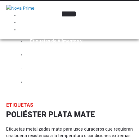
Inicio
Nosotros
Industrias
Etiquetas de Alimentos y
Bebidas
POLIÉSTER PLATA
Etiquetas para la Industria
Automotriz
MATE
Etiquetas para Cosméticos y
Cuidado Personal
Electrónica
Etiquetas para
Farmacéutica
Etiquetas para Ferretería
ETIQUETAS
Etiquetas para Limpieza
POLIÉSTER PLATA MATE
Etiquetas Promocionales
Etiquetas para Químicos
Etiquetas metalizadas mate para usos duraderos que requieran
Materiales
una buena resistencia a la temperatura o condiciones extremas.