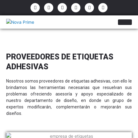
Ir
P
E
F
I
Y
W
h
n
a
n
o
h
al
o
v
c
s
u
a
contenido
n
e
e
t
t
t
e
l
b
a
u
s
-
o
o
g
b
a
a
p
o
r
e
p
l
e
k
a
p
t
-
m
f
PROVEEDORES DE ETIQUETAS
ADHESIVAS
Nosotros somos proveedores de etiquetas adhesivas, con ello le
brindamos las herramientas necesarias que resuelvan sus
problemas ofreciendo asesoría y apoyo especializado de
nuestro departamento de diseño, en donde un grupo de
expertos modificarán, complementarán o mejorarán sus
diseños.