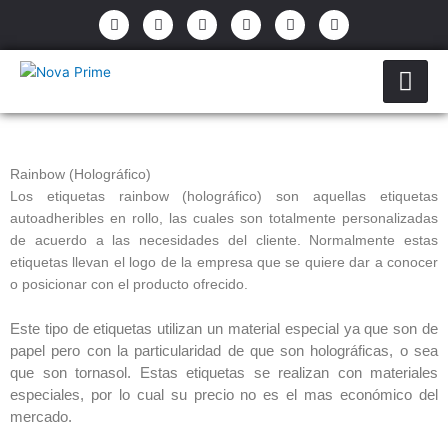
Ir
P
E
F
I
Y
W
h
n
a
n
o
h
al
o
v
c
s
u
a
contenido
n
e
e
t
t
t
e
l
b
a
u
s
-
o
o
g
b
a
a
p
o
r
e
p
l
e
k
a
p
t
-
m
f
Rainbow (Holográfico)
Los etiquetas rainbow (holográfico) son aquellas etiquetas
autoadheribles en rollo, las cuales son totalmente personalizadas
de acuerdo a las necesidades del cliente. Normalmente estas
etiquetas llevan el logo de la empresa que se quiere dar a conocer
o posicionar con el producto ofrecido.
Este tipo de etiquetas utilizan un material especial ya que son de
papel pero con la particularidad de que son holográficas, o sea
que son tornasol. Estas etiquetas se realizan con materiales
especiales, por lo cual su precio no es el mas económico del
mercado.