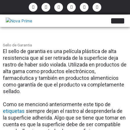
Ir
P
E
F
I
Y
W
h
n
a
n
o
h
al
o
v
c
s
u
a
contenido
n
e
e
t
t
t
e
l
b
a
u
s
-
o
o
g
b
a
a
p
o
r
e
p
l
e
k
a
p
t
-
m
f
Sello de Garantia
El
 sello de garantia es una película plástica de alta 
resistencia que al ser retirada de la superficie deja 
rastro de haber sido violada. Utilizada en productos de 
alta gama como 
productos electrónicos
, 
farmacéutica
 y también en 
productos alimenticios
como garantía de que el producto va completamente 
sellado. 
Como se mencionó anteriormente este tipo de 
etiquetas
 siempre dejan el rastro al desprenderla de 
la superficie adherida. Algo que se tiene que tomar en 
cuenta es que la superficie debe de ser compatible 