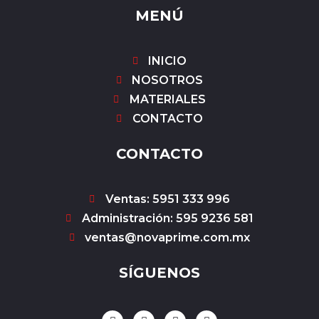
MENÚ
INICIO
NOSOTROS
MATERIALES
CONTACTO
CONTACTO
Ventas: 5951 333 996
Administración: 595 9236 581
ventas@novaprime.com.mx
SÍGUENOS
F
I
Y
W