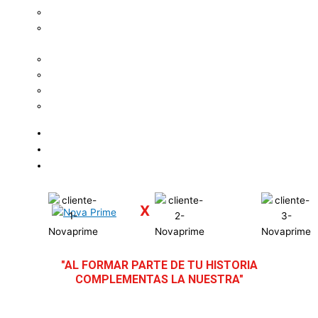
Electrónica
Etiquetas para
Farmacéutica
Etiquetas para Ferretería
Etiquetas para Limpieza
Etiquetas Promocionales
Etiquetas para Químicos
Materiales
Servicios
Contacto
X
"AL FORMAR PARTE DE TU HISTORIA
COMPLEMENTAS LA NUESTRA"