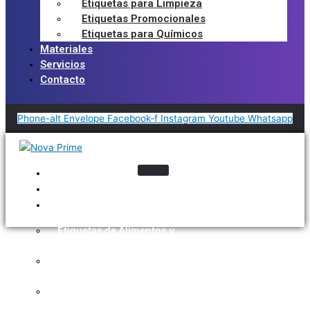
Etiquetas para Limpieza
Etiquetas Promocionales
Etiquetas para Químicos
Materiales
Servicios
Contacto
Phone-alt
Envelope
Facebook-f
Instagram
Youtube
Whatsapp
Inicio
Nosotros
Industrias
Etiquetas de Alimentos y
Bebidas
Etiquetas para la Industria
Automotriz
Etiquetas para Cosméticos y
Cuidado Personal