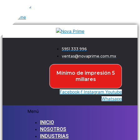
Ir al contenido
Nova Prime
5951 333 996
ventas@novaprime.com.mx
Mínimo de impresión 5
millares
Facebook-f
Instagram
Youtube
Whatsapp
Menú
INICIO
NOSOTROS
INDUSTRIAS