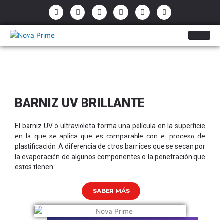
Ir
P
E
F
I
Y
W
h
n
a
n
o
h
al
o
v
c
s
u
a
contenido
n
e
e
t
t
t
e
l
b
a
u
s
-
o
o
g
b
a
a
p
o
r
e
p
l
e
k
a
p
t
-
m
f
BARNIZ UV BRILLANTE
El barniz UV o ultravioleta forma una película en la superficie
en la que se aplica que es comparable con el proceso de
plastificación. A diferencia de otros barnices que se secan por
la evaporación de algunos componentes o la penetración que
estos tienen.
SABER MÁS