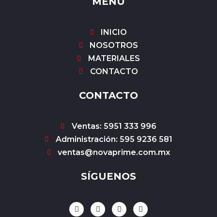
MENÚ
INICIO
NOSOTROS
MATERIALES
CONTACTO
CONTACTO
Ventas: 5951 333 996
Administración: 595 9236 581
ventas@novaprime.com.mx
SÍGUENOS
F
I
Y
W
a
n
o
h