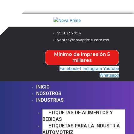
Ir
Menú
Menú
Nova Prime
al
contenido
5951 333 996
ventas@novaprime.com.mx
Mínimo de impresión 5
millares
Facebook-f
Instagram
Youtube
Whatsapp
INICIO
NOSOTROS
INDUSTRIAS
ETIQUETAS DE ALIMENTOS Y
BEBIDAS
ETIQUETAS PARA LA INDUSTRIA
AUTOMOTRIZ