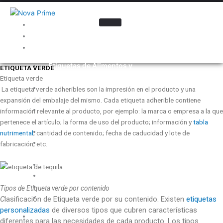
Inicio
Nosotros
Industrias
Etiquetas de Alimentos y
ETIQUETA VERDE
Bebidas
Etiqueta verde
Etiquetas para la Industria
La etiqueta verde adheribles son la impresión en el producto y una
Automotriz
expansión del embalaje del mismo. Cada etiqueta adherible contiene
Etiquetas para Cosméticos y
información relevante al producto, por ejemplo: la marca o empresa a la que
Cuidado Personal
pertenece el artículo; la forma de uso del producto; información y
tabla
Electrónica
nutrimental
; cantidad de contenido; fecha de caducidad y lote de
Etiquetas para
fabricación; etc.
Farmacéutica
Etiquetas para Ferretería
Etiquetas para Limpieza
Etiquetas Promocionales
Tipos de Etiqueta verde por contenido
Etiquetas para Químicos
C
lasificación de Etiqueta verde por su contenido.
Existen
etiquetas
personalizadas
de diversos tipos que cubren características
Materiales
diferentes para las necesidades de cada producto. Los tipos