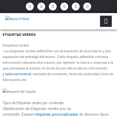
Ir
P
E
F
I
Y
W
h
n
a
n
o
h
al
o
v
c
s
u
a
contenido
n
e
e
t
t
t
e
l
b
a
u
s
-
o
o
g
b
a
a
p
o
r
e
p
l
e
k
a
p
ETIQUETAS VERDES
t
-
m
f
Etiquetas verdes
Las etiquetas verdes adheribles son la impresión en el producto y una
expansión del embalaje del mismo. Cada etiqueta adherible contiene
información relevante al producto, por ejemplo: la marca o empresa a la
que pertenece el artículo; la forma de uso del producto; información
y
tabla nutrimental
; cantidad de contenido; fecha de caducidad y lote de
fabricación; etc.
Tipos de Etiquetas verdes por contenido
C
lasificación de Etiquetas verdes por su
contenido.
Existen
etiquetas personalizadas
de diversos tipos