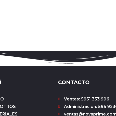
Ú
CONTACTO
IO
Ventas: 5951 333 996
OTROS
Administración: 595 923
ERIALES
ventas@novaprime.co