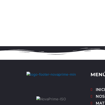
MEN
INIC
NOS
MAT