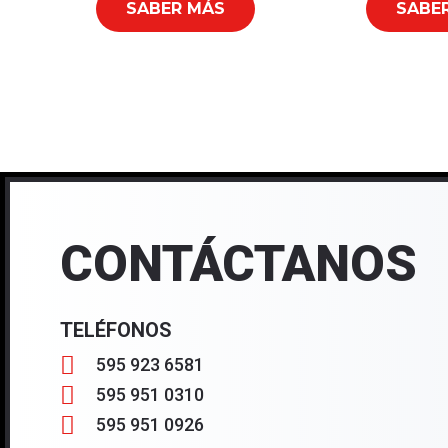
SABER MÁS
SABE
CONTÁCTANOS
TELÉFONOS
595 923 6581
595 951 0310
595 951 0926