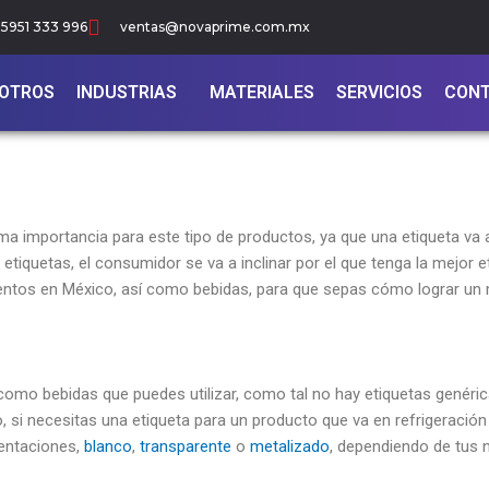
5951 333 996
ventas@novaprime.com.mx
OTROS
INDUSTRIAS
MATERIALES
SERVICIOS
CON
 importancia para este tipo de productos, ya que una etiqueta va a
etiquetas, el consumidor se va a inclinar por el que tenga la mejor e
entos en México, así como bebidas, para que sepas cómo lograr un 
 como bebidas que puedes utilizar, como tal no hay etiquetas genéri
, si necesitas una etiqueta para un producto que va en refrigeració
sentaciones,
blanco
,
transparente
o
metalizado
, dependiendo de tus 