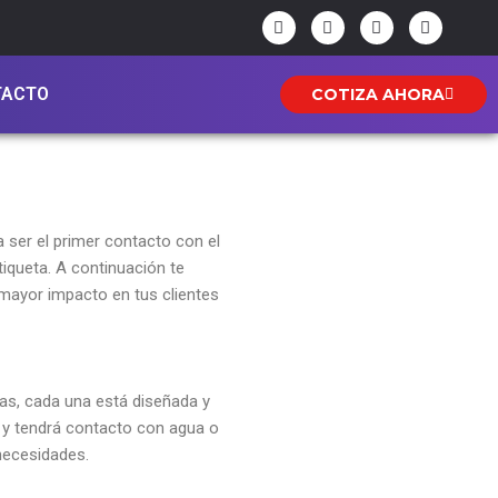
F
I
Y
W
a
n
o
h
c
s
u
a
e
t
t
t
b
a
u
s
TACTO
COTIZA AHORA
o
g
b
a
o
r
e
p
k
a
p
-
m
f
 ser el primer contacto con el
tiqueta. A continuación te
mayor impacto en tus clientes
cas, cada una está diseñada y
n y tendrá contacto con agua o
necesidades.