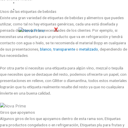
Servicios
Contacto
Usos de las etiquetas de bebidas
Existe una gran variedad de etiquetas de bebidas y alimentos que puedes
utilizar, como tal no hay etiquetas genéricas, cada una está diseñada y
X
pensada de acuerdo a las necesidades de los clientes. Por ejemplo, si
necesitas una etiqueta para un producto que va en refrigeración y tendrá
contacto con agua o hielo, se te recomienda el material Bopp en cualquiera
de sus presentaciones,
blanco
,
transparente
o
metalizado
, dependiendo de
tus necesidades.
Por otra parte si necesitas una etiqueta para algún vino, mezcal o tequila
que necesites que se destaque del resto, podemos ofrecerte un papel, con
presentaciones en relieve, con Glitter o diamantina, todos estos materiales
lograrán que tu etiqueta realmente resalte del resto ya que no cualquiera
invierte en una buena calidad.
Giros que apoyamos
Algunos giros de los que apoyamos dentro de esta rama son; Etiquetas
para productos congelados o en refrigeración, Etiquetas plu para frutas y