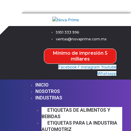
Ir
Menú
Menú
Nova Prime
al
contenido
5951 333 996
ventas@novaprime.com.mx
Mínimo de impresión 5
millares
Facebook-f
Instagram
Youtube
Whatsapp
INICIO
NOSOTROS
INDUSTRIAS
ETIQUETAS DE ALIMENTOS Y
BEBIDAS
ETIQUETAS PARA LA INDUSTRIA
AUTOMOTRIZ