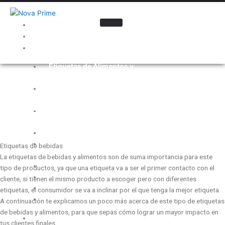
Inicio
Nosotros
Industrias
Etiquetas de Alimentos y
Bebidas
ETIQUETAS DE
Etiquetas para la Industria
Automotriz
BEBIDAS
Etiquetas para Cosméticos y
Cuidado Personal
Electrónica
Etiquetas para
Etiquetas de bebidas
Farmacéutica
La etiquetas de bebidas y alimentos son de suma importancia para este
Etiquetas para Ferretería
tipo de productos, ya que una etiqueta va a ser el primer contacto con el
Etiquetas para Limpieza
cliente, si tienen el mismo producto a escoger pero con diferentes
Etiquetas Promocionales
etiquetas, el consumidor se va a inclinar por el que tenga la mejor etiqueta.
Etiquetas para Químicos
A continuación te explicamos un poco más acerca de este tipo de etiquetas
de bebidas y alimentos, para que sepas cómo lograr un mayor impacto en
Materiales
tus clientes finales.